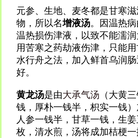
元参、生地、麦冬都是甘寒滋
物，所以名
增液汤
。因温热病
温热损伤津液，以致不能濡润
用苦寒之药劫液伤津，只能用
水行舟之法，加入鲜首乌润肠
好。
黄龙汤
是由
大承气汤
（大黄三
钱，厚朴一钱半，枳实一钱）
人参一钱半，甘草一钱，生姜
枚，清水煎，汤将成加桔梗一