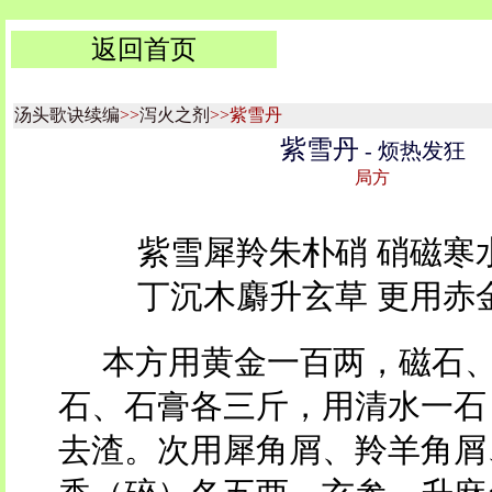
返回首页
汤头歌诀续编
>>
泻火之剂
>>紫雪丹
紫雪丹
- 烦热发狂
局方
紫雪犀羚朱朴硝 硝磁寒
丁沉木麝升玄草 更用赤
本方用黄金一百两，磁石
石、石膏各三斤，用清水一石
去渣。次用犀角屑、羚羊角屑