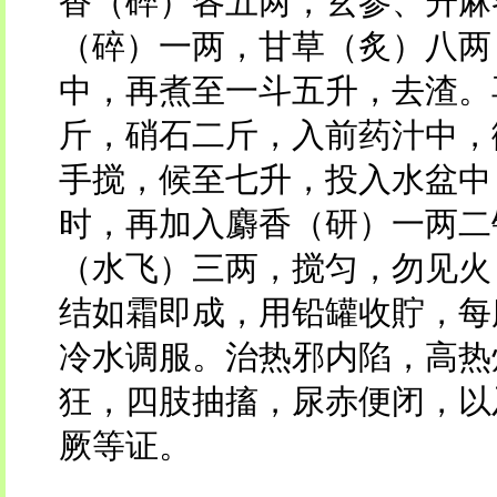
香（碎）各五两，玄参、升麻
（碎）一两，甘草（炙）八两
中，再煮至一斗五升，去渣。
斤，硝石二斤，入前药汁中，
手搅，候至七升，投入水盆中
时，再加入麝香（研）一两二
（水飞）三两，搅匀，勿见火
结如霜即成，用铅罐收貯，每
冷水调服。治热邪内陷，高热
狂，四肢抽搐，尿赤便闭，以
厥等证。