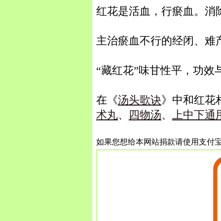
红花是活血，行瘀血。消
主治瘀血不行的经闭、难
“藏红花”味甘性平，功
在《
汤头歌诀
》中和红花
术丸
、
四物汤
、
上中下通
如果您想给本网站捐款请使用支付