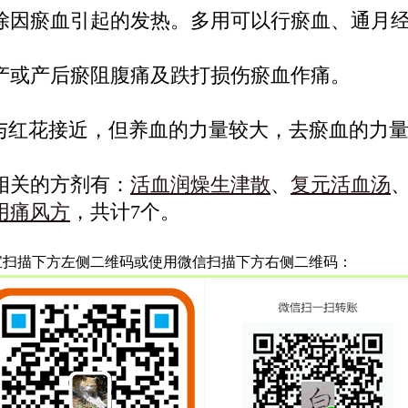
除因瘀血引起的发热。多用可以行瘀血、通月
产或产后瘀阻腹痛及跌打损伤瘀血作痛。
效与红花接近，但养血的力量较大，去瘀血的力
相关的方剂有：
活血润燥生津散
、
复元活血汤
用痛风方
，共计7个。
宝扫描下方左侧二维码或使用微信扫描下方右侧二维码：