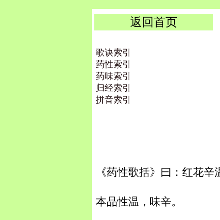
返回首页
歌诀索引
药性索引
药味索引
归经索引
拼音索引
《药性歌括》曰：红花辛
本品性温，味辛。