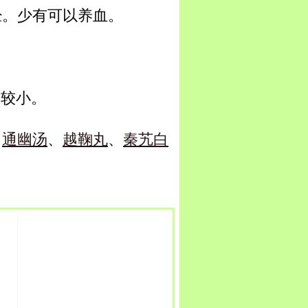
经。少有可以养血。
量较小。
、
通幽汤
、
越鞠丸
、
秦艽白