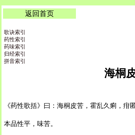
返回首页
歌诀索引
药性索引
药味索引
归经索引
拼音索引
海桐皮 |
《药性歌括》曰：海桐皮苦，霍乱久痢，疳
本品性平，味苦。