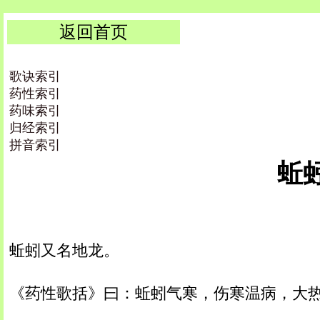
返回首页
歌诀索引
药性索引
药味索引
归经索引
拼音索引
蚯蚓 
蚯蚓又名地龙。
《药性歌括》曰：蚯蚓气寒，伤寒温病，大