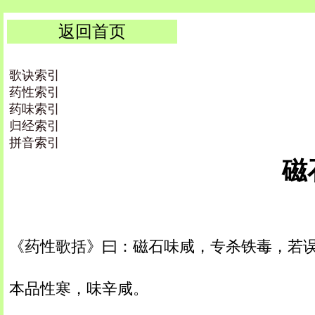
返回首页
歌诀索引
药性索引
药味索引
归经索引
拼音索引
磁石
《药性歌括》曰：磁石味咸，专杀铁毒，若
本品性寒，味辛咸。