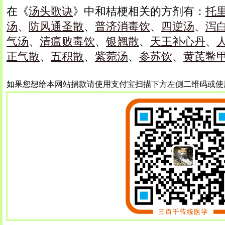
在《
汤头歌诀
》中和桔梗相关的方剂有：
托
汤
、
防风通圣散
、
普济消毒饮
、
四逆汤
、
泻
气汤
、
清瘟败毒饮
、
银翘散
、
天王补心丹
、
正气散
、
五积散
、
紫菀汤
、
参苏饮
、
黄芪鳖
如果您想给本网站捐款请使用支付宝扫描下方左侧二维码或使