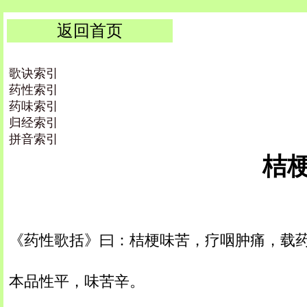
返回首页
歌诀索引
药性索引
药味索引
归经索引
拼音索引
桔梗 
《药性歌括》曰：桔梗味苦，疗咽肿痛，载
本品性平，味苦辛。