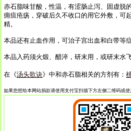
赤石脂味甘酸，性温，有涩肠止泻、固虚脱
痈疽疮疡，穿破后久不收口的用它外敷，可
精。
本品还有止血作用，可治子宫出血和白带等
本品入药须火煅、醋淬，研末用，或研末水
在《
汤头歌诀
》中和赤石脂相关的方剂有：
如果您想给本网站捐款请使用支付宝扫描下方左侧二维码或使