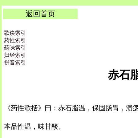
返回首页
歌诀索引
药性索引
药味索引
归经索引
拼音索引
赤石脂 |
《药性歌括》曰：赤石脂温，保固肠胃，溃
本品性温，味甘酸。