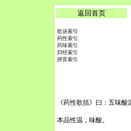
返回首页
歌诀索引
药性索引
药味索引
归经索引
拼音索引
《药性歌括》曰：五味酸
本品性温，味酸。