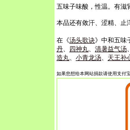
五味子味酸，性温。有滋
本品还有敛汗、涩精、止
在《
汤头歌诀
》中和五味
丹
、
四神丸
、
清暑益气汤
造丸
、
小青龙汤
、
天王补
如果您想给本网站捐款请使用支付