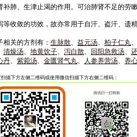
肾补肺、生津止渴的作用。可治肺肾不足的劳
泻等收敛的功效，故亦常用于自汗、盗汗、遗
子相关的方剂有：
生脉散
、
益元汤
、
柏子仁丸
、
清燥汤
、
地黄饮子
、
泻白散
、
回阳急救汤
、
心丹
、
紫菀汤
、
金匮肾气丸
、
人参养营汤
、
养
宝扫描下方左侧二维码或使用微信扫描下方右侧二维码：