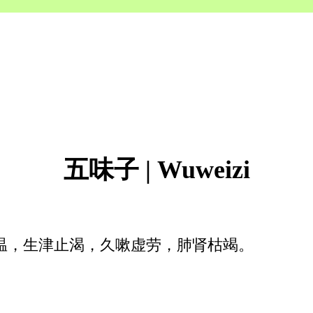
五味子 | Wuweizi
温，生津止渴，久嗽虚劳，肺肾枯竭。