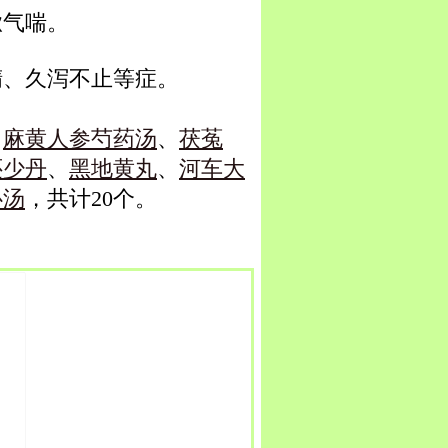
嗽气喘。
精、久泻不止等症。
、
麻黄人参芍药汤
、
茯菟
还少丹
、
黑地黄丸
、
河车大
心汤
，共计20个。