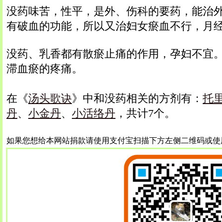
没药味苦，性平，是外、伤科的要药，能治
有破血的功能，所以又治妇女瘀血不行，月
没药、乳香都有散瘀止痛的作用，孕妇不宜
滞血瘀的疼痛。
在《
汤头歌诀
》中和没药相关的方剂有：
托
丹
、
小金丹
、
小活络丹
，共计7个。
如果您想给本网站捐款请使用支付宝扫描下方左侧二维码或使