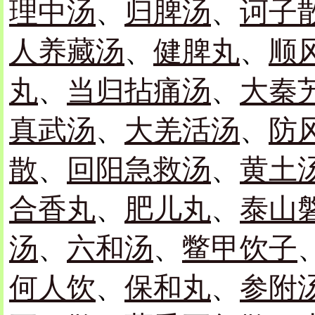
理中汤
、
归脾汤
、
诃子
人养藏汤
、
健脾丸
、
顺
丸
、
当归拈痛汤
、
大秦
真武汤
、
大羌活汤
、
防
散
、
回阳急救汤
、
黄土
合香丸
、
肥儿丸
、
泰山
汤
、
六和汤
、
鳖甲饮子
何人饮
、
保和丸
、
参附