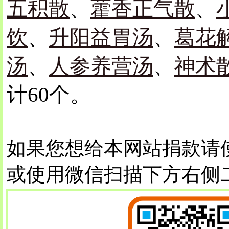
五积散
、
藿香正气散
、
饮
、
升阳益胃汤
、
葛花
汤
、
人参养营汤
、
神术
计60个。
如果您想给本网站捐款请
或使用微信扫描下方右侧