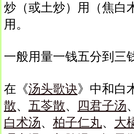
炒（或土炒）用（焦白
用。
一般用量一钱五分到三
在《
汤头歌诀
》中和白
散
、
五苓散
、
四君子汤
白术汤
、
柏子仁丸
、
大