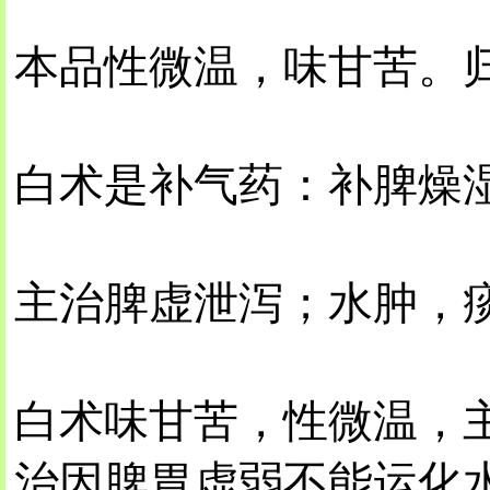
本品性微温，味甘苦。
白术是补气药：补脾燥
主治脾虚泄泻；水肿，
白术味甘苦，性微温，
治因脾胃虚弱不能运化