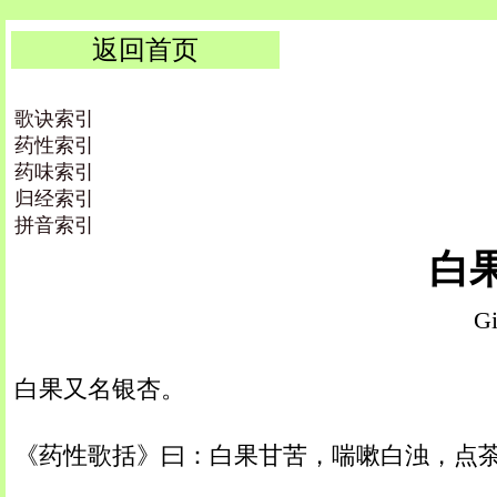
返回首页
歌诀索引
药性索引
药味索引
归经索引
拼音索引
白果 
Gi
白果又名银杏。
《药性歌括》曰：白果甘苦，喘嗽白浊，点