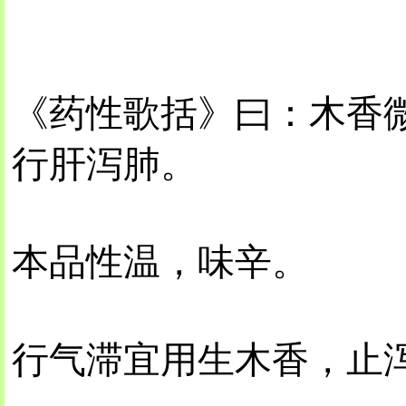
《药性歌括》曰：木香
行肝泻肺。
本品性温，味辛。
行气滞宜用生木香，止