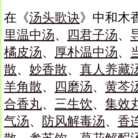
在《
汤头歌诀
》中和木
里温中汤
、
四君子汤
、
橘皮汤
、
厚朴温中汤
、
散
、
妙香散
、
真人养藏
羊角散
、
四磨汤
、
黄芩
合香丸
、
三生饮
、
集效
气汤
、
防风解毒汤
、
香