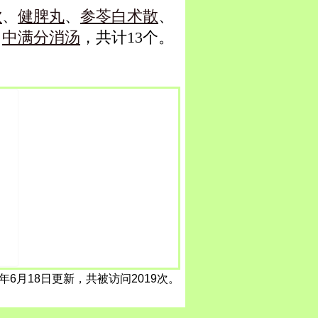
饮
、
健脾丸
、
参苓白术散
、
、
中满分消汤
，共计13个。
6年6月18日更新，共被访问2019次。