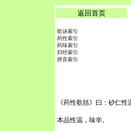
返回首页
歌诀索引
药性索引
药味索引
归经索引
拼音索引
《药性歌括》曰：砂仁性
本品性温，味辛。