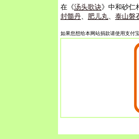
在《
汤头歌诀
》中和砂仁
封髓丹
、
肥儿丸
、
泰山磐
如果您想给本网站捐款请使用支付