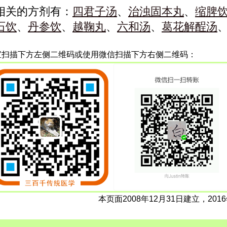
相关的方剂有：
四君子汤
、
治浊固本丸
、
缩脾
石饮
、
丹参饮
、
越鞠丸
、
六和汤
、
葛花解酲汤
宝扫描下方左侧二维码或使用微信扫描下方右侧二维码：
本页面2008年12月31日建立，201