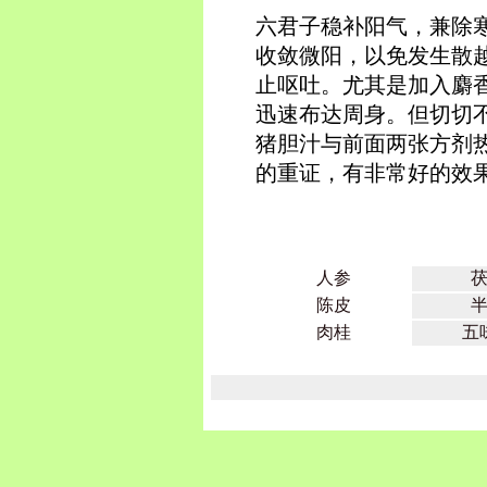
六君子稳补阳气，兼除
收敛微阳，以免发生散
止呕吐。尤其是加入麝
迅速布达周身。但切切
猪胆汁与前面两张方剂
的重证，有非常好的效
人参
陈皮
肉桂
五