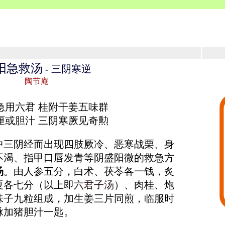
阳急救汤
- 三阴寒逆
陶节庵
急用六君 桂附干姜五味群
厘或胆汁 三阴寒厥见奇勲
中三阴经而出现四肢厥冷、恶寒战栗、身
不渴、指甲口唇发青等阴盛阳微的救急方
汤
。由人参五分，白术、茯苓各一钱，炙
夏各七分（以上即
六君子汤
）、肉桂、炮
味子九粒组成，加生姜三片同煎，临服时
脉加猪胆汁一匙。