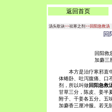
返回首页
汤头歌诀
>>
祛寒之剂
>>回阳急救汤
回
回阳救
加麝三
本方是治疗寒邪直
体蜷卧、吐泻腹痛、口
剂，所以叫做
回阳急救
甘草三分，陈皮、姜半
附子、干姜各五分。五
加麝香三厘冲服。若无