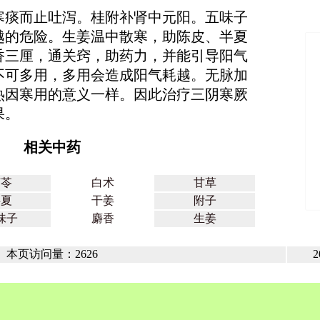
寒痰而止吐泻。桂附补肾中元阳。五味子
越的危险。生姜温中散寒，助陈皮、半夏
香三厘，通关窍，助药力，并能引导阳气
不可多用，多用会造成阳气耗越。无脉加
热因寒用的意义一样。因此治疗三阴寒厥
果。
相关中药
茯苓
白术
甘草
半夏
干姜
附子
味子
麝香
生姜
本页访问量：2626
2