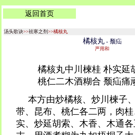
返回首页
汤头歌诀
>>
祛寒之剂
>>橘核丸
橘核丸
- 颓疝
严用和
橘核丸中川楝桂 朴实延
桃仁二木酒糊合 颓疝痛
本方由炒橘核、炒川楝子
带、昆布、桃仁各二两，肉桂
实、炒延胡索、木香、木通各