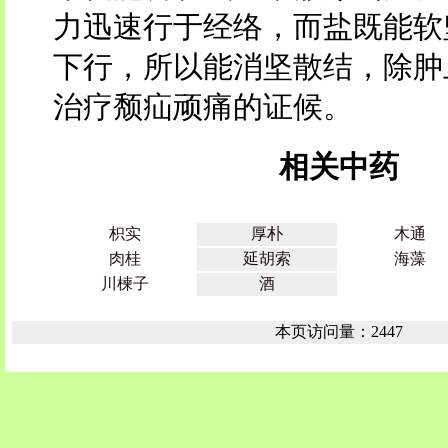
力迅速行于经络，而盐既能软
下行，所以能消坚散结，除肿
治疗颓疝顽痛的证候。
相关中药
枳实
厚朴
木通
肉桂
延胡索
海藻
川楝子
酒
本页访问量：2447