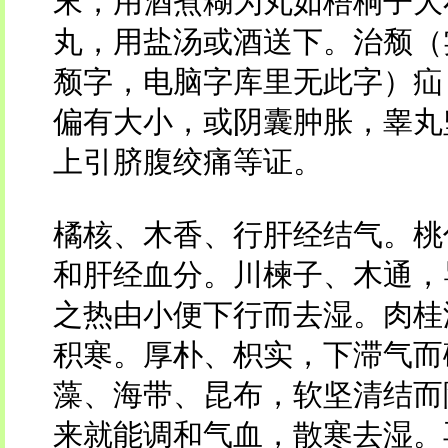
末，用酒煮糊为丸如梧桐子大
丸，用盐汤或酒送下。治颓（
颓字，电脑字库里无此字）疝
偏有大小，或阴囊肿胀，睾丸
上引脐腹绞痛等证。
橘核、木香、行肝经结气。桃
和肝经血分。川楝子、木通，
之热由小便下行而去湿。肉桂
积寒。厚朴、枳实，下滞气而
藻、海带、昆布，软坚清结而
来就能调和气血，散寒去湿。