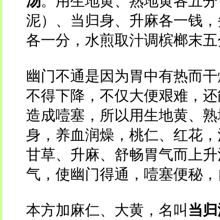
汤
。用生地黄、熟地黄各五分
泥）、当归身、升麻各一钱，
各一分，水煎取汁调槟榔末五
幽门不通是因为胃中有热而干
不得下降，不仅大便艰难，还
造成噎塞，所以用生地黄、熟
身，养血润燥，桃仁、红花，
甘草、升麻、舒畅胃气而上升
气，使幽门得通，噎塞便秘，
本方加麻仁、大黄，名叫
当归