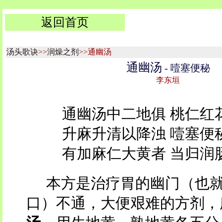
返回首页
汤头歌诀
>>
润燥之剂
>>通幽汤
通幽汤
- 噎塞便秘
李东垣
通幽汤中二地俱 桃仁红
升麻升清以降浊 噎塞便
有加麻仁大黄者 当归润
本方是治疗胃的幽门（也
口）不通，大便艰难的方剂，