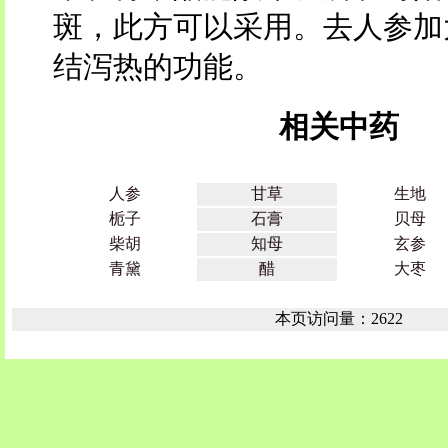
斑，此方可以采用。去人参加
结泻热的功能。
相关中药
人参
甘草
生地
栀子
石膏
贝母
柴胡
知母
玄参
青黛
醋
大枣
本页访问量：2622