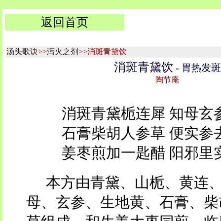
返回首页
汤头歌诀
>>
泻火之剂
>>消斑青黛饮
消斑青黛饮
- 胃热发斑
陶节庵
消斑青黛栀连犀 知母玄
石膏柴胡人参草 便实参
姜枣煎加一匙醋 阳邪里
本方由青黛、山栀、黄连
母、玄参、生地黄、石膏、柴