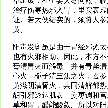
草组成，和生姜大枣同煎，临
治疗伤寒热邪入胃，里实表虚
证。若大便结实的，须将人参
黄。
阳毒发斑虽是由于胃经邪热太
也有火邪相助。因此，本方不
膏清胃火而解毒，并有青黛清
心火，栀子清三焦之火，玄参
黄滋阴清肾火，共同清解郁热
胡引邪透达肌表，姜枣调和营
草和胃，醋能酸敛。所以对阳