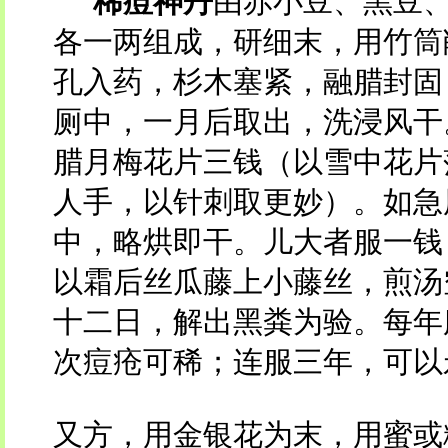
稀痘神丹
由赤小豆、黑豆
各一两组成，研细末，用竹筒
孔入药，杉木塞紧，融腊封固
厕中，一月后取出，洗浸风干
腊月梅花片三钱（以雪中花片
人手，以针刺取更妙）。如急
中，略烘即干。儿大者服一钱
以霜后丝瓜藤上小藤丝，煎汤
十二日，解出黑粪为验。每年
次痘疮可稀；连服三年，可以
又方，用金银花为末，用蜜或