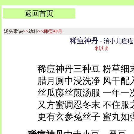
返回首页
汤头歌诀
>>
幼科
>>稀痘神丹
稀痘神丹
- 治小儿痘疮
米以功
稀痘神丹三种豆 粉草细
腊月厕中浸洗净 风干配
丝瓜藤丝煎汤服 一年一
又方蜜调忍冬末 不住服
更有玄参菟丝子 蜜丸如