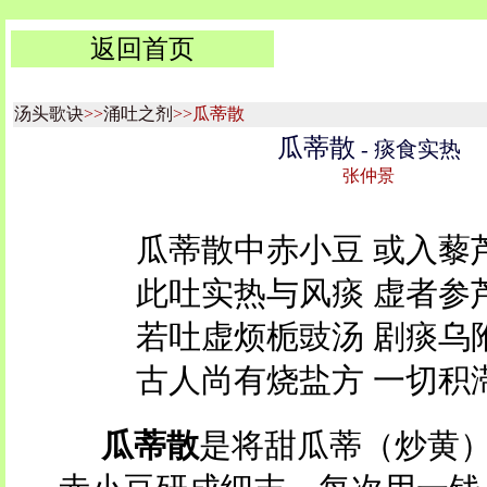
返回首页
汤头歌诀
>>
涌吐之剂
>>瓜蒂散
瓜蒂散
- 痰食实热
张仲景
瓜蒂散中赤小豆 或入藜
此吐实热与风痰 虚者参
若吐虚烦栀豉汤 剧痰乌
古人尚有烧盐方 一切积
瓜蒂散
是将甜瓜蒂（炒黄