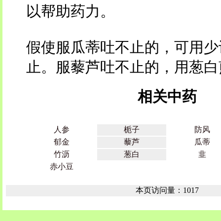
以帮助药力。
假使服瓜蒂吐不止的，可用少
止。服藜芦吐不止的，用葱白
相关中药
人参
栀子
防风
郁金
藜芦
瓜蒂
竹沥
葱白
韭
赤小豆
本页访问量：1017