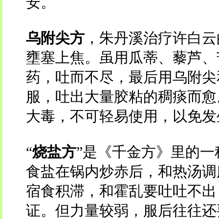
安。
乌附尖方
，朱丹溪治疗许白云
壅塞上焦。虽用瓜蒂、藜芦、
药，吐而不尽，最后用乌附尖
服，吐出大量胶粘的稠痰而愈
大毒，不可轻易使用，以免发
“
烧盐方
”是《千金方》里的一
食盐在锅内炒赤后，和热汤调
宿食积滞，和霍乱要吐吐不出
证。但力量较弱，服后往往还