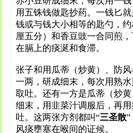
赤小豆研成细末，每次用一钱
用五铢钱做匙抄药。一钱匕就
钱或与钱大小相等的匙勺，约
厘五分）和香豆豉一合同煎，
在膈上的痰涎和食滞。
张子和用瓜蒂（炒黄）、防风
一两，研成细末，每次用熟水
取吐。还有一方是瓜蒂（炒黄
细末，用韭菜汁调服后，再用
吐。这两张方剂都叫“
三圣散
风痰壅塞在喉间的证候。