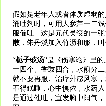
假如是老年人或者体质虚弱的
涌吐剂时，可用人参芦一二钱
服催吐。这是元代吴绶的一张
散
，朱丹溪加入竹沥和服，叫
“
栀子豉汤
”是《伤寒论》里的
十四个、香豉四合，水煎分二
就不要再服。治疗外感风寒，
不得眠睡，心中懊侬，水药入
是通过催吐，宣发胸中阳气，