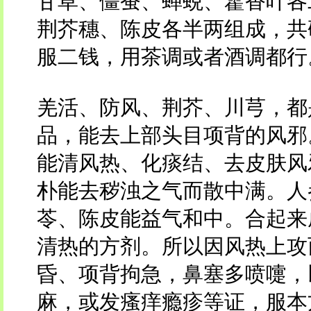
甘草、僵蚕、蝉蜕、藿香叶各
荆芥穗、陈皮各半两组成，共
服二钱，用茶调或者酒调都行
羌活、防风、荆芥、川芎，都
品，能去上部头目项背的风邪
能清风热、化痰结、去皮肤风
朴能去秽浊之气而散中满。人
苓、陈皮能益气和中。合起来
清热的方剂。所以因风热上攻
昏、项背拘急，鼻塞多喷嚏，
麻，或发瘙痒瘾疹等证，服本