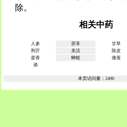
除。
相关中药
人参
茯苓
甘草
荆芥
羌活
陈皮
藿香
蝉蜕
僵蚕
酒
本页访问量：2490