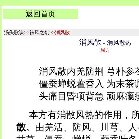
返回首页
汤头歌诀
>>
祛风之剂
>>消风散
消风散
- 消风散热
局方
消风散内羌防荆 芎朴参
僵蚕蝉蜕藿香入 为末茶
头痛目昏项背急 顽麻瘾
本方有消散风热的作用，
散
。由羌活、防风、川芎、人